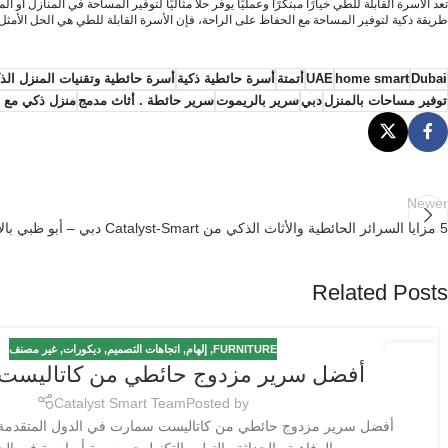
تعد الأسرة القابلة للطي خيارًا مبتكرًا وعمليًا يوفر حلاً مثاليًا لتوفير المساحة في المناز
طريقة ذكية لتوفير المساحة مع الحفاظ على الراحة، فإن الأسرة القابلة للطي هي الحل الأمثل.
Dubai
home smart
UAE
أتمتة
أسرة حائطية ذكية
أسرة حائطية وتقنيات المنزل الذ
توفير مساحات بالمنزل
دبي
سرير بالريموت
سرير حائطة . أثاث مدمج
منزل ذكي مع 
Newer
5 مزايا السرائر الحائطية والأثاث الذكي من Catalyst-Smart دبي – أبو ظبي بالإمارات
Related Posts
FURNITURE
,
إلهام
,
اتجاهات التصميم
,
ديكورات
,
غير مصنف
18
أفضل سرير مزدوج حائطي من كاتاليست
مارس
Catalyst Smart Team
Posted by
أفضل سرير مزدوج حائطي من كاتاليست سمارت في الدول المتقدمة،