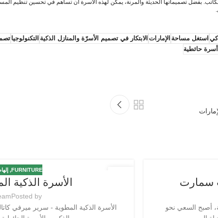
ل أو المكاتب. بفضل تصميماتها الحديثة والمرنة، يمكن لهذه الأسرة أن تساهم في تحسين تنظيم ال
كي
استغل مساحة
الإمارات
الابتكار في تصميم الأسرّة والمنازل الذكية
التكنولوجيا
تصمي
أسرة حائطية
FURNITURE
,
إلها
26
 سمارت
الأسرة الذكية ا
فبراير
Team
Posted by
 أصبح السعي نحو
الأسرة الذكية المطوية - سرير ميرفي كاتا