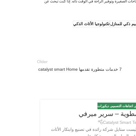
مساحات الصغيرة وتوفير الراحة في الوقت ذاته. إذا كنت تبحث عن
م ذكي للمنازل
تكنولوجيا الأثاث الذكي
Older
7 خدمات متطورة تقدمها catalyst smart Home
م
,
اتجاهات التصميم
,
ديكورات
18
لمطوية – سرير ميرفي
فبراير
Catalyst Smart 
ليست ستايل شركة رائدة في تصنيع وابتكار الأثاث