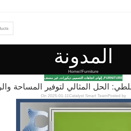
المدونة
Home
/
Furniture
FURNITURE
,
إلهام
,
اتجاهات التصميم
,
ديكورات
,
غير مصنف
للطي: الحل المثالي لتوفير المساحة وال
On 2025-01-11
Catalyst Smart Team
Posted by